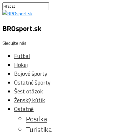
BROsport.sk
Sledujte nás
Futbal
Hokej
Bojové športy
Ostatné športy
Šesť otázok
Ženský kútik
Ostatné
Posilka
Turistika