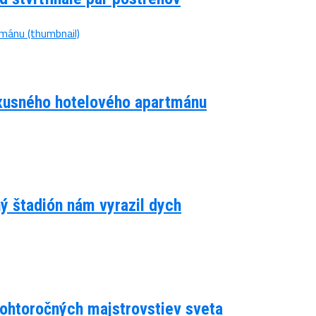
luxusného hotelového apartmánu
ný štadión nám vyrazil dych
 tohtoročných majstrovstiev sveta