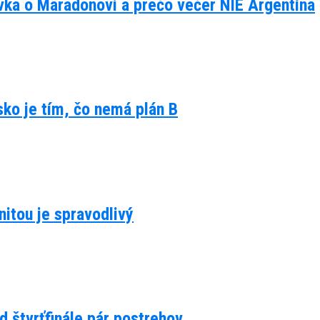
ávka o Maradonovi a prečo večer NIE Argentína
lsko je tím, čo nemá plán B
itou je spravodlivý
d štvrťfinále pár postrehov