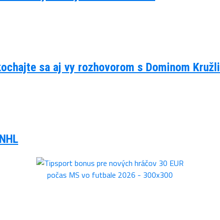
kochajte sa aj vy rozhovorom s Dominom Kruž
 NHL