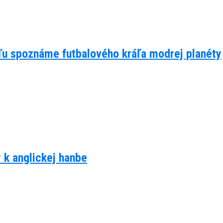
eľu spoznáme futbalového kráľa modrej planéty
y k anglickej hanbe