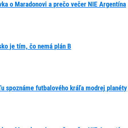
ávka o Maradonovi a prečo večer NIE Argentína
lsko je tím, čo nemá plán B
eľu spoznáme futbalového kráľa modrej planéty