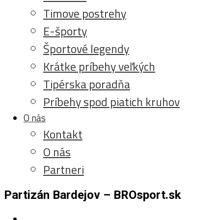
Timove postrehy
E-športy
Športové legendy
Krátke príbehy veľkých
Tipérska poradňa
Príbehy spod piatich kruhov
O nás
Kontakt
O nás
Partneri
Partizán Bardejov – BROsport.sk