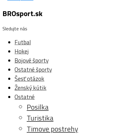
BROsport.sk
Sledujte nás
Futbal
Hokej
Bojové športy
Ostatné športy
Šesť otázok
Ženský kútik
Ostatné
Posilka
Turistika
Timove postrehy