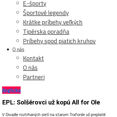
E-športy
Športové legendy
Krátke príbehy veľkých
Tipérska poradňa
Príbehy spod piatich kruhov
O nás
Kontakt
O nás
Partneri
Anglicko
EPL: Solšérovci už kopú All for Ole
V Divadle roztrhaných sietí na starom Traforde už preplatili