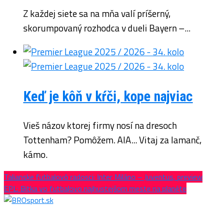
Z každej siete sa na mňa valí príšerný,
skorumpovaný rozhodca v dueli Bayern –...
Keď je kôň v kŕči, kope najviac
Vieš názov ktorej firmy nosí na dresoch
Tottenham? Pomôžem. AIA... Vitaj za lamanč,
kámo.
Talianske futbalovô radosci: Inter Miláno – Juventus, preview
EPL: Bitka vo futbalovo najhustejšom meste na planéte