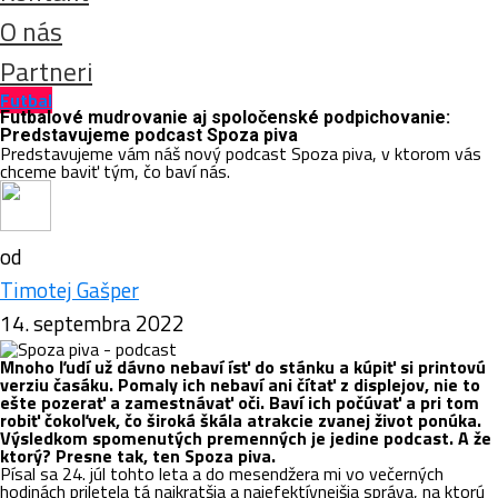
O nás
Partneri
Futbal
Futbalové mudrovanie aj spoločenské podpichovanie:
Predstavujeme podcast Spoza piva
Predstavujeme vám náš nový podcast Spoza piva, v ktorom vás
chceme baviť tým, čo baví nás.
od
Timotej Gašper
14. septembra 2022
Mnoho ľudí už dávno nebaví ísť do stánku a kúpiť si printovú
verziu časáku. Pomaly ich nebaví ani čítať z displejov, nie to
ešte pozerať a zamestnávať oči. Baví ich počúvať a pri tom
robiť čokoľvek, čo široká škála atrakcie zvanej život ponúka.
Výsledkom spomenutých premenných je jedine podcast. A že
ktorý? Presne tak, ten Spoza piva.
Písal sa 24. júl tohto leta a do mesendžera mi vo večerných
hodinách priletela tá najkratšia a najefektívnejšia správa, na ktorú