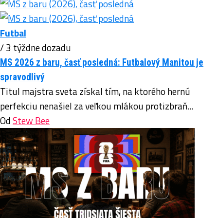
Futbal
/ 3 týždne dozadu
MS 2026 z baru, časť posledná: Futbalový Manitou je
spravodlivý
Titul majstra sveta získal tím, na ktorého hernú
perfekciu nenašiel za veľkou mlákou protizbraň...
Od
Stew Bee