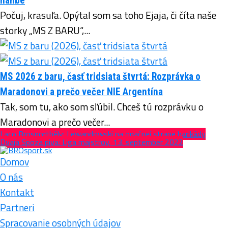
hanbe
Počuj, krasuľa. Opýtal som sa toho Ejaja, či číta naše
storky „MS Z BARU“,...
MS 2026 z baru, časť tridsiata štvrtá: Rozprávka o
Maradonovi a prečo večer NIE Argentína
Tak, som tu, ako som sľúbil. Chceš tú rozprávku o
Maradonovi a prečo večer...
Laco Brosportbély: Lewandowski na opačnej strane barikády
Dvaja Spoza piva: Liga majstrov, 13. september 2022
Domov
O nás
Kontakt
Partneri
Spracovanie osobných údajov