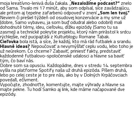
moja kreatívno-lenivá duša čakala. „
Nezaložíme podcast?“
znelo
od Sama. Trvalo mi 17 minút, aby som odpísal, síce zavádzajúcu,
ale pritom aj tepelne zafarbenú odpoveď v znení
„Som len tvoj.“
Neviem či prešiel týždeň od osudovej konzervácie a my sme už
(dobre, Samo vybaveu, ja som buď odudral alebo odobril) mali
dohodnuté témy, ideu, cieľovku, dĺžku epizódy (Samo tu sa
zasmej) a technické pokrytie projektu, ktorý nám prirástol k srdcu
rýchlejšie, než pucipajtáši z Kulturblogu Romane Tabak.
Cieľovka
bola istá, a síce, že každý, kto má rád futbalek a srandu.
Hlavné ideas?
Nepoučovať a nevymýšľať ceplu vodu, lebo toho je
už neúrekom. Čo chceme? Zabaviť, priniesť fakty, predstaviť
každodenné futbalovo-spoločenské udalosci a hlavne sa baviť
tým, čo baví nás.
Dobre som sa opusciu. Každopádne, dnes v stredu 14. septembra
vyšla na platforme Spotify naša už druhá epizóda. Píšem druhá,
lebo po celej ceste je to pre nás, ako by v Dolných Krpáčovciach
povedaľi, ečívment.
Vypočujte, zhodnoťte, komentujte, majte výhrady a hlavne sa
majte pekne. Tu hodí Samko aj link, kde máme načapované dve
epizódy.