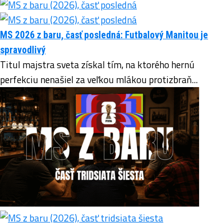
MS 2026 z baru, časť posledná: Futbalový Manitou je
spravodlivý
Titul majstra sveta získal tím, na ktorého hernú
perfekciu nenašiel za veľkou mlákou protizbraň...