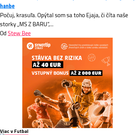
hanbe
Počuj, krasuľa. Opýtal som sa toho Ejaja, či číta naše
storky „MS Z BARU“,...
Od
Stew Bee
Viac v Futbal