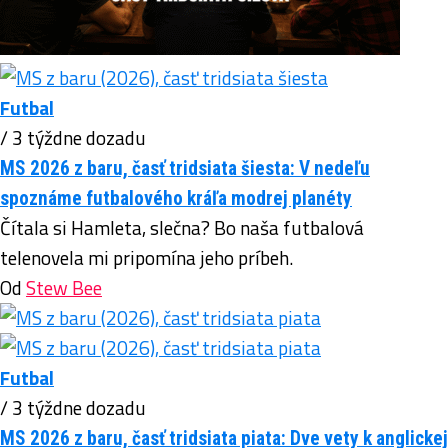
Futbal
/ 3 týždne dozadu
MS 2026 z baru, časť tridsiata šiesta: V nedeľu
spoznáme futbalového kráľa modrej planéty
Čítala si Hamleta, slečna? Bo naša futbalová
telenovela mi pripomína jeho príbeh.
Od
Stew Bee
Futbal
/ 3 týždne dozadu
MS 2026 z baru, časť tridsiata piata: Dve vety k anglickej