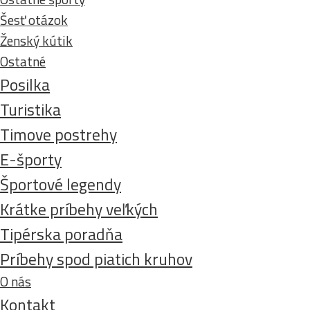
Šesť otázok
Ženský kútik
Ostatné
Posilka
Turistika
Timove postrehy
E-športy
Športové legendy
Krátke príbehy veľkých
Tipérska poradňa
Príbehy spod piatich kruhov
O nás
Kontakt