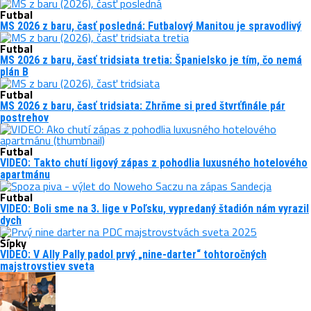
Futbal
MS 2026 z baru, časť posledná: Futbalový Manitou je spravodlivý
Futbal
MS 2026 z baru, časť tridsiata tretia: Španielsko je tím, čo nemá
plán B
Futbal
MS 2026 z baru, časť tridsiata: Zhrňme si pred štvrťfinále pár
postrehov
Futbal
VIDEO: Takto chutí ligový zápas z pohodlia luxusného hotelového
apartmánu
Futbal
VIDEO: Boli sme na 3. lige v Poľsku, vypredaný štadión nám vyrazil
dych
Šípky
VIDEO: V Ally Pally padol prvý „nine-darter“ tohtoročných
majstrovstiev sveta