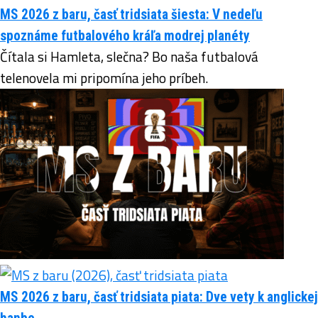
MS 2026 z baru, časť tridsiata šiesta: V nedeľu
spoznáme futbalového kráľa modrej planéty
Čítala si Hamleta, slečna? Bo naša futbalová
telenovela mi pripomína jeho príbeh.
MS 2026 z baru, časť tridsiata piata: Dve vety k anglickej