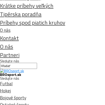
Krátke príbehy veľkých
Tipérska poradňa
Príbehy spod piatich kruhov
O nás
Kontakt
O nás
Partneri
Sledujte nás
BROsport.sk
Sledujte nás
Futbal
Hokej
Bojové športy
Ostatné športy