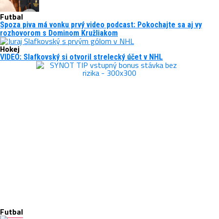
Futbal
Spoza piva má vonku prvý video podcast: Pokochajte sa aj vy
rozhovorom s Dominom Kružliakom
Hokej
VIDEO: Slafkovský si otvoril strelecký účet v NHL
Futbal