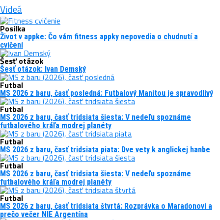
Videá
Posilka
Život v appke: Čo vám fitness appky nepovedia o chudnutí a
cvičení
Šesť otázok
Šesť otázok: Ivan Demský
Futbal
MS 2026 z baru, časť posledná: Futbalový Manitou je spravodlivý
Futbal
MS 2026 z baru, časť tridsiata šiesta: V nedeľu spoznáme
futbalového kráľa modrej planéty
Futbal
MS 2026 z baru, časť tridsiata piata: Dve vety k anglickej hanbe
Futbal
MS 2026 z baru, časť tridsiata šiesta: V nedeľu spoznáme
futbalového kráľa modrej planéty
Futbal
MS 2026 z baru, časť tridsiata štvrtá: Rozprávka o Maradonovi a
prečo večer NIE Argentína