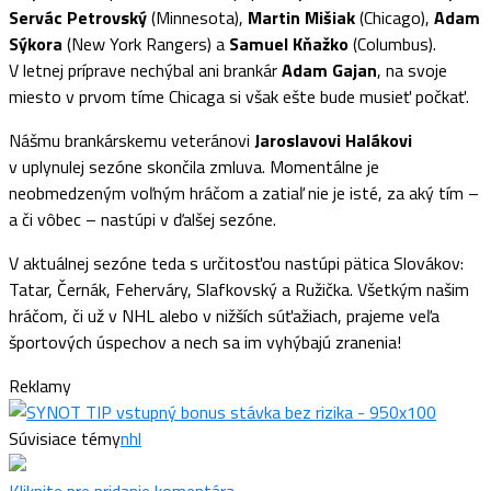
Servác Petrovský
(Minnesota),
Martin Mišiak
(Chicago),
Adam
Sýkora
(New York Rangers) a
Samuel Kňažko
(Columbus).
V letnej príprave nechýbal ani brankár
Adam Gajan
, na svoje
miesto v prvom tíme Chicaga si však ešte bude musieť počkať.
Nášmu brankárskemu veteránovi
Jaroslavovi Halákovi
v uplynulej sezóne skončila zmluva. Momentálne je
neobmedzeným voľným hráčom a zatiaľ nie je isté, za aký tím –
a či vôbec – nastúpi v ďalšej sezóne.
V aktuálnej sezóne teda s určitosťou nastúpi pätica Slovákov:
Tatar, Černák, Feherváry, Slafkovský a Ružička. Všetkým našim
hráčom, či už v NHL alebo v nižších súťažiach, prajeme veľa
športových úspechov a nech sa im vyhýbajú zranenia!
Reklamy
Súvisiace témy
nhl
Kliknite pre pridanie komentára