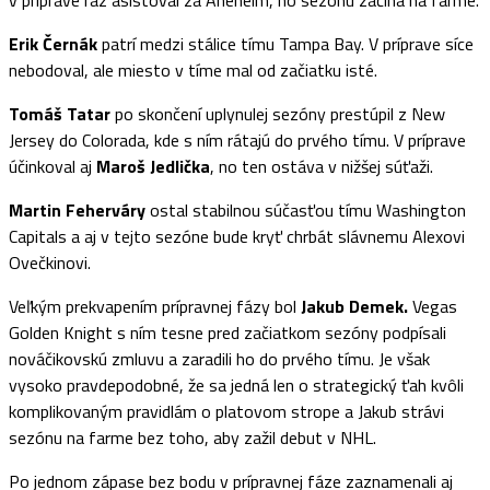
Erik Černák
patrí medzi stálice tímu Tampa Bay. V príprave síce
nebodoval, ale miesto v tíme mal od začiatku isté.
Tomáš Tatar
po skončení uplynulej sezóny prestúpil z New
Jersey do Colorada, kde s ním rátajú do prvého tímu. V príprave
účinkoval aj
Maroš Jedlička
, no ten ostáva v nižšej súťaži.
Martin Feherváry
ostal stabilnou súčasťou tímu Washington
Capitals a aj v tejto sezóne bude kryť chrbát slávnemu Alexovi
Ovečkinovi.
Veľkým prekvapením prípravnej fázy bol
Jakub Demek.
Vegas
Golden Knight s ním tesne pred začiatkom sezóny podpísali
nováčikovskú zmluvu a zaradili ho do prvého tímu. Je však
vysoko pravdepodobné, že sa jedná len o strategický ťah kvôli
komplikovaným pravidlám o platovom strope a Jakub strávi
sezónu na farme bez toho, aby zažil debut v NHL.
Po jednom zápase bez bodu v prípravnej fáze zaznamenali aj