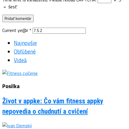
=
šesť
Current ye@r
*
Najnovšie
Obľúbené
Videá
Posilka
Život v appke: Čo vám fitness appky
nepovedia o chudnutí a cvičení