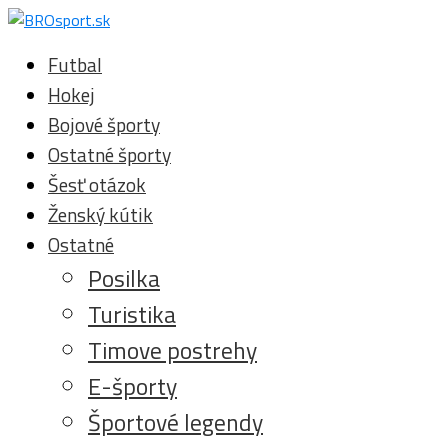
Futbal
Hokej
Bojové športy
Ostatné športy
Šesť otázok
Ženský kútik
Ostatné
Posilka
Turistika
Timove postrehy
E-športy
Športové legendy