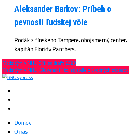
Aleksander Barkov: Príbeh o
pevnosti ľudskej vôle
Rodák z fínskeho Tampere, obojsmerný center,
kapitán Floridy Panthers.
Medzitým v NHL: Blíži sa draft 2023
Medzitým v NHL: „Slovenské“ to najlepšie z úvodných zápasov
Domov
O nás