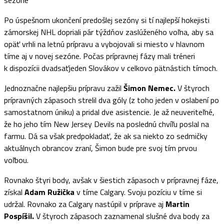
Po úspešnom ukončení predošlej sezóny si tí najlepší hokejisti
zámorskej NHL dopriali pár týždňov zaslúženého voľna, aby sa
opäť vrhli na letnú prípravu a vybojovali si miesto v hlavnom
tíme aj v novej sezóne. Počas prípravnej fázy mali tréneri
k dispozícii dvadsaťjeden Slovákov v celkovo pätnástich tímoch.
Jednoznačne najlepšiu prípravu zažil
Šimon Nemec.
V štyroch
prípravných zápasoch strelil dva góly (z toho jeden v oslabení po
samostatnom úniku) a pridal dve asistencie. Je až neuveriteľné,
že ho jeho tím New Jersey Devils na poslednú chvíľu poslal na
farmu. Dá sa však predpokladať, že ak sa niekto zo sedmičky
aktuálnych obrancov zraní, Šimon bude pre svoj tím prvou
voľbou.
Rovnako štyri body, avšak v šiestich zápasoch v prípravnej fáze,
získal
Adam Ružička
v tíme Calgary. Svoju pozíciu v tíme si
udržal. Rovnako za Calgary nastúpil v príprave aj
Martin
Pospíšil.
V štyroch zápasoch zaznamenal slušné dva body za