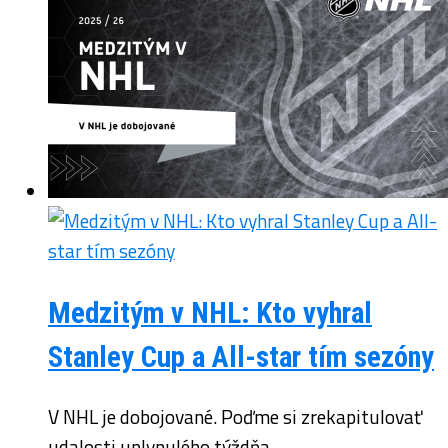
Medzitým v NHL: Kto vyhral
Stanley Cup a All-star tím sezóny
V NHL je dobojované. Poďme si zrekapitulovať
udalosti uplynulého týždňa.