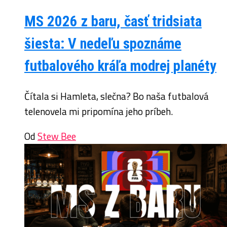
MS 2026 z baru, časť tridsiata
šiesta: V nedeľu spoznáme
futbalového kráľa modrej planéty
Čítala si Hamleta, slečna? Bo naša futbalová
telenovela mi pripomína jeho príbeh.
Od
Stew Bee