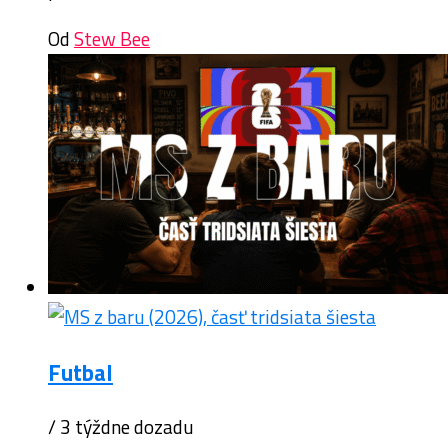
Od
Stew Bee
Futbal
/ 3 týždne dozadu