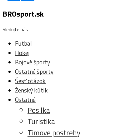
BROsport.sk
Sledujte nás
Futbal
Hokej
Bojové športy
Ostatné športy
Šesť otázok
Ženský kútik
Ostatné
Posilka
Turistika
Timove postrehy