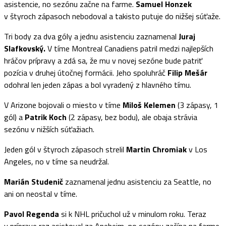
asistencie, no sezónu začne na farme.
Samuel Honzek
v štyroch zápasoch nebodoval a takisto putuje do nižšej súťaže.
Tri body za dva góly a jednu asistenciu zaznamenal
Juraj
Slafkovský.
V tíme Montreal Canadiens patril medzi najlepších
hráčov prípravy a zdá sa, že mu v novej sezóne bude patriť
pozícia v druhej útočnej formácii. Jeho spoluhráč
Filip Mešár
odohral len jeden zápas a bol vyradený z hlavného tímu.
V Arizone bojovali o miesto v tíme
Miloš Kelemen
(3 zápasy, 1
gól) a
Patrik Koch
(2 zápasy, bez bodu), ale obaja strávia
sezónu v nižších súťažiach.
Jeden gól v štyroch zápasoch strelil
Martin Chromiak
v Los
Angeles, no v tíme sa neudržal.
Marián Studenič
zaznamenal jednu asistenciu za Seattle, no
ani on neostal v tíme.
Pavol Regenda
si k NHL pričuchol už v minulom roku. Teraz
v príprave raz asistoval za Aneheim, no sezónu začína na farme.