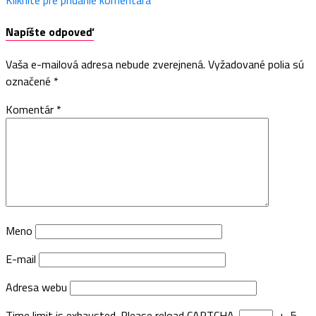
Napíšte odpoveď
Vaša e-mailová adresa nebude zverejnená.
Vyžadované polia sú
označené
*
Komentár
*
Meno
E-mail
Adresa webu
Time limit is exhausted. Please reload CAPTCHA.
+
5