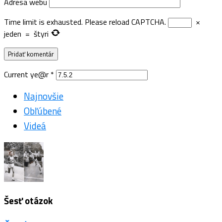
Adresa webu
Time limit is exhausted. Please reload CAPTCHA.
×
jeden
=
štyri
Current ye@r
*
Najnovšie
Obľúbené
Videá
Šesť otázok