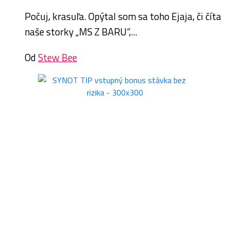
Počuj, krasuľa. Opýtal som sa toho Ejaja, či číta
naše storky „MS Z BARU“,...
Od
Stew Bee