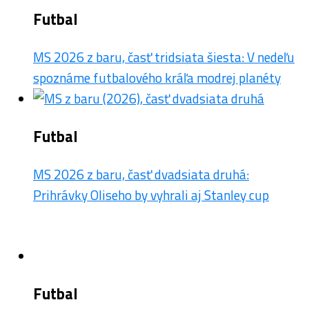
Futbal
MS 2026 z baru, časť tridsiata šiesta: V nedeľu
spoznáme futbalového kráľa modrej planéty
Futbal
MS 2026 z baru, časť dvadsiata druhá:
Prihrávky Oliseho by vyhrali aj Stanley cup
Futbal