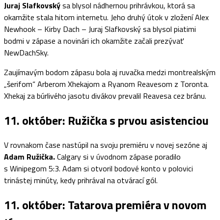
Juraj Slafkovský
sa blysol nádhernou prihrávkou, ktorá sa
okamžite stala hitom internetu. Jeho druhý útok v zložení Alex
Newhook – Kirby Dach – Juraj Slafkovský sa blysol piatimi
bodmi v zápase a novinári ich okamžite začali prezývať
NewDachSky.
Zaujímavým bodom zápasu bola aj ruvačka medzi montrealským
„šerifom“ Arberom Xhekajom a Ryanom Reavesom z Toronta.
Xhekaj za búrlivého jasotu divákov prevalil Reavesa cez bránu.
11. október: Ružička s prvou asistenciou
V rovnakom čase nastúpil na svoju premiéru v novej sezóne aj
Adam Ružička.
Calgary si v úvodnom zápase poradilo
s Winipegom 5:3. Adam si otvoril bodové konto v polovici
trinástej minúty, kedy prihrával na otvárací gól.
11. október: Tatarova premiéra v novom