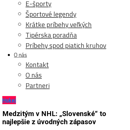
E-športy
Športové legendy
Krátke príbehy veľkých
Tipérska poradňa
Príbehy spod piatich kruhov
O nás
Kontakt
O nás
Partneri
Hokej
Medzitým v NHL: „Slovenské“ to
najlepšie z úvodných zápasov