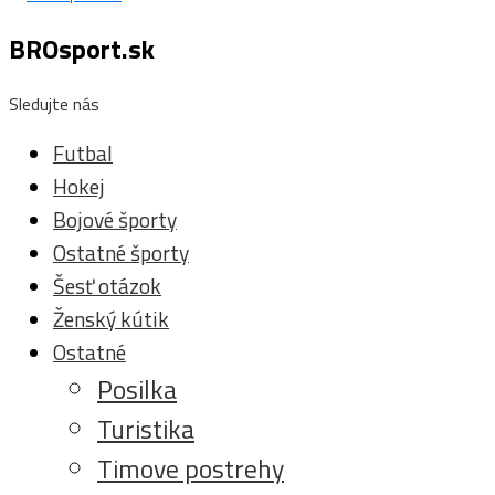
BROsport.sk
Sledujte nás
Futbal
Hokej
Bojové športy
Ostatné športy
Šesť otázok
Ženský kútik
Ostatné
Posilka
Turistika
Timove postrehy