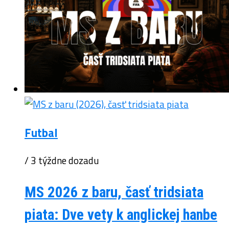
Futbal
/ 3 týždne dozadu
MS 2026 z baru, časť tridsiata
piata: Dve vety k anglickej hanbe