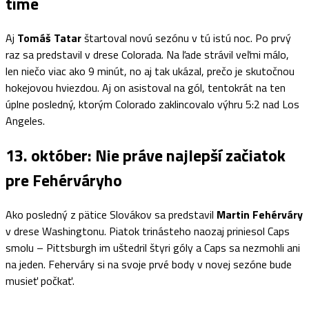
tíme
Aj
Tomáš Tatar
štartoval novú sezónu v tú istú noc. Po prvý
raz sa predstavil v drese Colorada. Na ľade strávil veľmi málo,
len niečo viac ako 9 minút, no aj tak ukázal, prečo je skutočnou
hokejovou hviezdou. Aj on asistoval na gól, tentokrát na ten
úplne posledný, ktorým Colorado zaklincovalo výhru 5:2 nad Los
Angeles.
13. október: Nie práve najlepší začiatok
pre Fehérváryho
Ako posledný z pätice Slovákov sa predstavil
Martin Fehérváry
v drese Washingtonu. Piatok trinásteho naozaj priniesol Caps
smolu – Pittsburgh im uštedril štyri góly a Caps sa nezmohli ani
na jeden. Feherváry si na svoje prvé body v novej sezóne bude
musieť počkať.