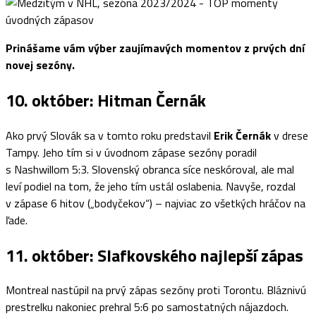
Prinášame vám výber zaujímavých momentov z prvých dní
novej sezóny.
10. október: Hitman Černák
Ako prvý Slovák sa v tomto roku predstavil
Erik Černák
v drese
Tampy. Jeho tím si v úvodnom zápase sezóny poradil
s Nashwillom 5:3. Slovenský obranca síce neskóroval, ale mal
leví podiel na tom, že jeho tím ustál oslabenia. Navyše, rozdal
v zápase 6 hitov („bodyčekov“) – najviac zo všetkých hráčov na
ľade.
11. október: Slafkovského najlepší zápas
Montreal nastúpil na prvý zápas sezóny proti Torontu. Bláznivú
prestrelku nakoniec prehral 5:6 po samostatných nájazdoch.