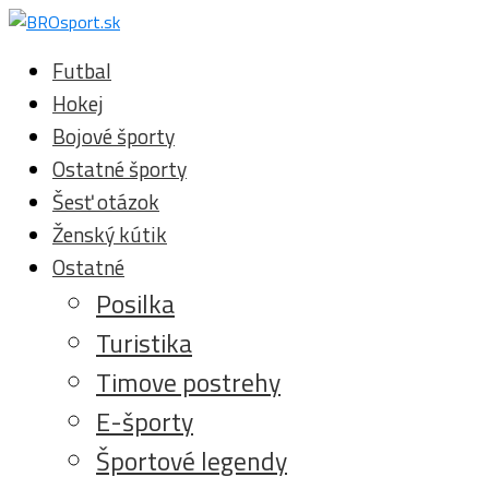
Futbal
Hokej
Bojové športy
Ostatné športy
Šesť otázok
Ženský kútik
Ostatné
Posilka
Turistika
Timove postrehy
E-športy
Športové legendy