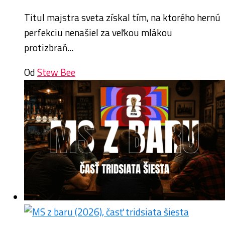
Titul majstra sveta získal tím, na ktorého hernú
perfekciu nenašiel za veľkou mlákou
protizbraň...
Od
Stew Bee