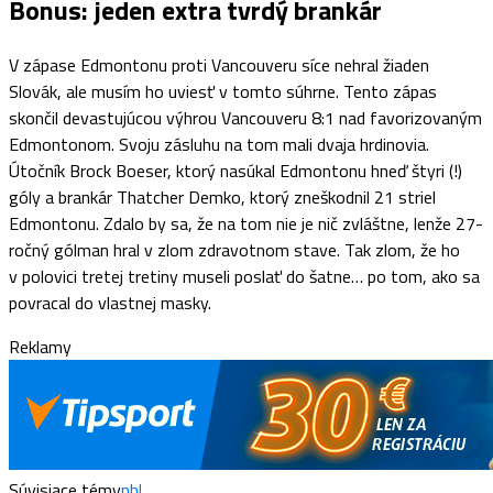
Bonus: jeden extra tvrdý brankár
V zápase Edmontonu proti Vancouveru síce nehral žiaden
Slovák, ale musím ho uviesť v tomto súhrne. Tento zápas
skončil devastujúcou výhrou Vancouveru 8:1 nad favorizovaným
Edmontonom. Svoju zásluhu na tom mali dvaja hrdinovia.
Útočník Brock Boeser, ktorý nasúkal Edmontonu hneď štyri (!)
góly a brankár Thatcher Demko, ktorý zneškodnil 21 striel
Edmontonu. Zdalo by sa, že na tom nie je nič zvláštne, lenže 27-
ročný gólman hral v zlom zdravotnom stave. Tak zlom, že ho
v polovici tretej tretiny museli poslať do šatne… po tom, ako sa
povracal do vlastnej masky.
Reklamy
Súvisiace témy
nhl