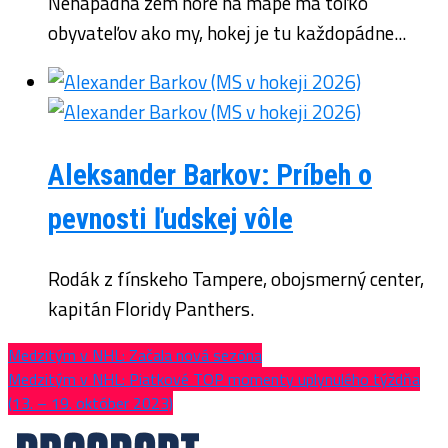
Nenápadná zem hore na mape má toľko
obyvateľov ako my, hokej je tu každopádne...
Aleksander Barkov: Príbeh o
pevnosti ľudskej vôle
Rodák z fínskeho Tampere, obojsmerný center,
kapitán Floridy Panthers.
Medzitým v NHL: Začala nová sezóna
Medzitým v NHL: Piatkové TOP momenty uplynulého týždňa
(13. – 19. október 2023)