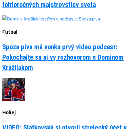
tohtoročných majstrovstiev sveta
Futbal
Spoza piva má vonku prvý video podcast:
Pokochajte sa aj vy rozhovorom s Dominom
Kružliakom
Hokej
VIDEO: Slafkovský si otvoril strelecký účet v