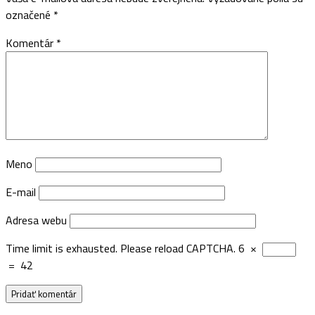
označené
*
Komentár
*
Meno
E-mail
Adresa webu
Time limit is exhausted. Please reload CAPTCHA.
6
×
=
42