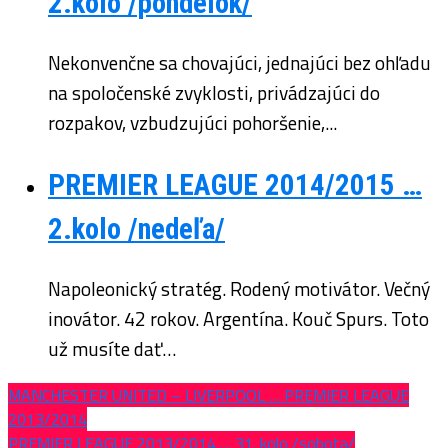
2.kolo /pondelok/
Nekonvenčne sa chovajúci, jednajúci bez ohľadu
na spoločenské zvyklosti, privádzajúci do
rozpakov, vzbudzujúci pohoršenie,...
PREMIER LEAGUE 2014/2015 …
2.kolo /nedeľa/
Napoleonický stratég. Rodený motivátor. Večný
inovátor. 42 rokov. Argentína. Kouč Spurs. Toto
už musíte dať…
MANCHESTER UNITED – LIVERPOOL … PREMIER LEAGUE
2013/2014
PREMIER LEAGUE 2013/2014 … 31. kolo /sobota/