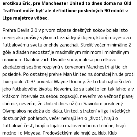
erotikou Eric, pre Manchester United to dnes doma na Old
Trafford môže byť ale definitívne posledných 90 minút v
Lige majstrov vôbec.
Prehra Devils 2:0 v prvom zápase dnešných sokov bolela isto
menej ako prašivý výkon a beznádejný dojem, ktorý moyesovci
futbalovému svetu onehdy zanechali. Streliť večer minimálne 2
góly a žiaden nedostať je maximálnym minimom i minimálnym
maximom Diablov v ich Divadle snov, inak sa po celkovo
zbedačenej sezóne rozplynú v červenom Manchestri aj tie ich
posledné. Po ostatnej prehre Man United na domácej hrude proti
Liverpoolu /0:3/ povedal Wayne Rooney, že to bol najhorší deň
jeho futbalového života. Neverím, že sa takéto len tak ľahko a v
krátkom intervale za sebou zopakujú, neverím vo večnosť planej
chémie, neverím, že United dnes už čo i Saviolom posilnený
Olympiakos nezložia do kľaku. United, stratení v lige i všetkých
dostupných pohároch, večer nehrajú len o „život“, hrajú o
futbalovú česť, hrajú o lojalitu maloverného na tribúne, hrajú
možno i o Moyesa. Predovšetkým ale hrajú za klub. Klub