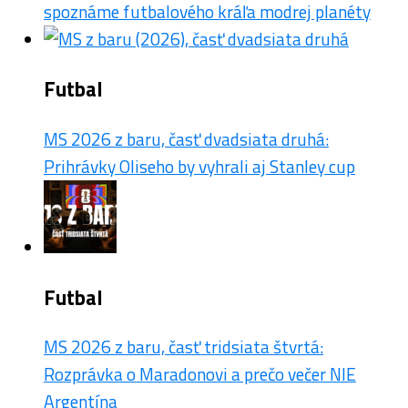
spoznáme futbalového kráľa modrej planéty
Futbal
MS 2026 z baru, časť dvadsiata druhá:
Prihrávky Oliseho by vyhrali aj Stanley cup
Futbal
MS 2026 z baru, časť tridsiata štvrtá:
Rozprávka o Maradonovi a prečo večer NIE
Argentína