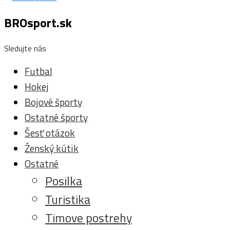
BROsport.sk
Sledujte nás
Futbal
Hokej
Bojové športy
Ostatné športy
Šesť otázok
Ženský kútik
Ostatné
Posilka
Turistika
Timove postrehy