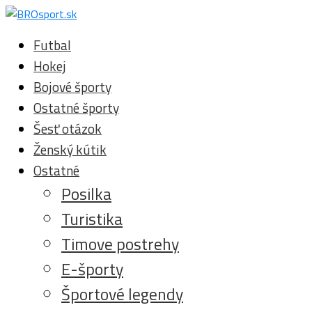
Futbal
Hokej
Bojové športy
Ostatné športy
Šesť otázok
Ženský kútik
Ostatné
Posilka
Turistika
Timove postrehy
E-športy
Športové legendy