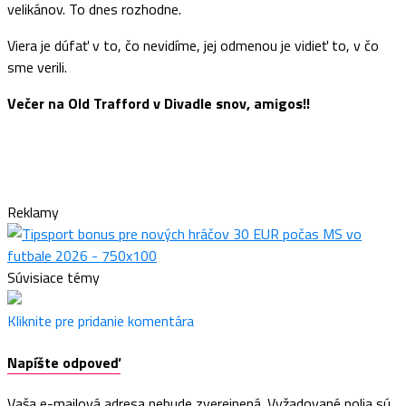
velikánov. To dnes rozhodne.
Viera je dúfať v to, čo nevidíme, jej odmenou je vidieť to, v čo
sme verili.
Večer na Old Trafford v Divadle snov, amigos!!
Reklamy
Súvisiace témy
Kliknite pre pridanie komentára
Napíšte odpoveď
Vaša e-mailová adresa nebude zverejnená.
Vyžadované polia sú