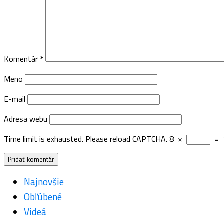
Komentár
*
Meno
E-mail
Adresa webu
Time limit is exhausted. Please reload CAPTCHA.
8
×
=
Najnovšie
Obľúbené
Videá