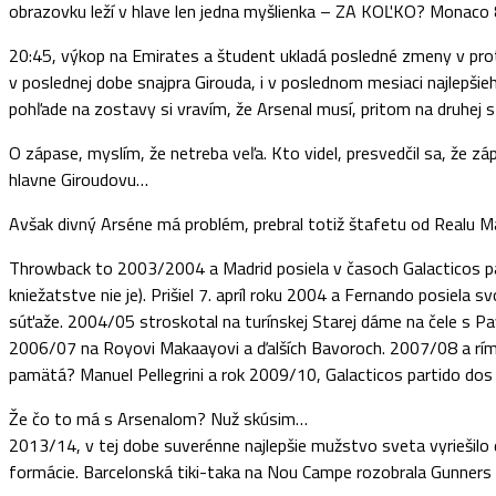
obrazovku leží v hlave len jedna myšlienka – ZA KOĽKO? Monaco 8 
20:45, výkop na Emirates a študent ukladá posledné zmeny v proto
v poslednej dobe snajpra Girouda, i v poslednom mesiaci najlepšieh
pohľade na zostavy si vravím, že Arsenal musí, pritom na druhej 
O zápase, myslím, že netreba veľa. Kto videl, presvedčil sa, že z
hlavne Giroudovu…
Avšak divný Arséne má problém, prebral totiž štafetu od Realu Ma
Throwback to 2003/2004 a Madrid posiela v časoch Galacticos p
kniežatstve nie je). Prišiel 7. apríl roku 2004 a Fernando posiela
súťaže. 2004/05 stroskotal na turínskej Starej dáme na čele s 
2006/07 na Royovi Makaayovi a ďalších Bavoroch. 2007/08 a rímsk
pamätá? Manuel Pellegrini a rok 2009/10, Galacticos partido dos 
Že čo to má s Arsenalom? Nuž skúsim…
2013/14, v tej dobe suverénne najlepšie mužstvo sveta vyriešilo
formácie. Barcelonská tiki-taka na Nou Campe rozobrala Gunner