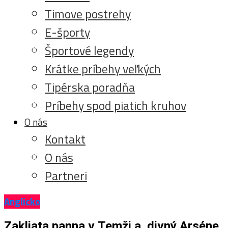
Timove postrehy
E-športy
Športové legendy
Krátke príbehy veľkých
Tipérska poradňa
Príbehy spod piatich kruhov
O nás
Kontakt
O nás
Partneri
Anglicko
Zakliata panna v Temži a divný Arséne