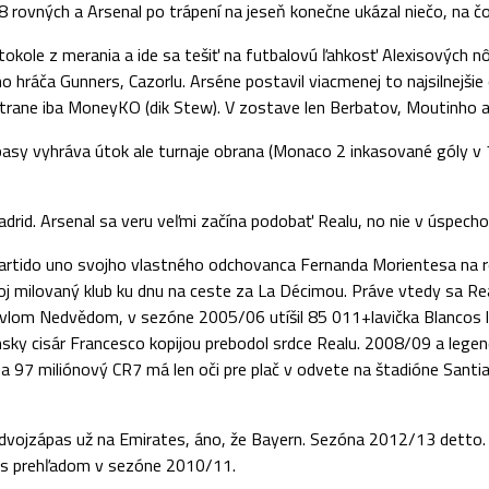
rovných a Arsenal po trápení na jeseň konečne ukázal niečo, na čo 
kole z merania a ide sa tešiť na futbalovú ľahkosť Alexisových nôh
o hráča Gunners, Cazorlu. Arséne postavil viacmenej to najsilnejšie 
strane iba MoneyKO (dik Stew). V zostave len Berbatov, Moutinho a
ápasy vyhráva útok ale turnaje obrana (Monaco 2 inkasované góly v 
drid. Arsenal sa veru veľmi začína podobať Realu, no nie v úspecho
artido uno svojho vlastného odchovanca Fernanda Morientesa na 
 svoj milovaný klub ku dnu na ceste za La Décimou. Práve vtedy sa Rea
Pavlom Nedvědom, v sezóne 2005/06 utíšil 85 011+lavička Blancos 
y cisár Francesco kopijou prebodol srdce Realu. 2008/09 a legendá
a 97 miliónový CR7 má len oči pre plač v odvete na štadióne Santia
 dvojzápas už na Emirates, áno, že Bayern. Sezóna 2012/13 detto. 
s s prehľadom v sezóne 2010/11.