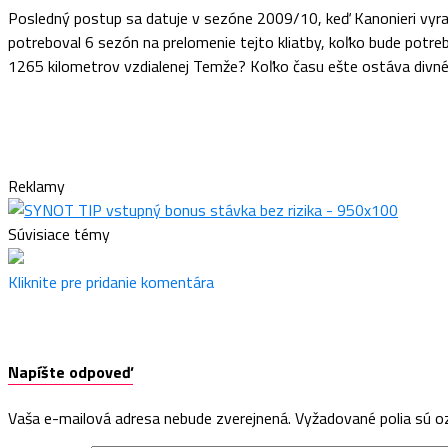
Posledný postup sa datuje v sezóne 2009/10, keď Kanonieri vyradi
potreboval 6 sezón na prelomenie tejto kliatby, koľko bude potreb
1265 kilometrov vzdialenej Temže? Koľko času ešte ostáva div
Reklamy
Súvisiace témy
Kliknite pre pridanie komentára
Napíšte odpoveď
Vaša e-mailová adresa nebude zverejnená.
Vyžadované polia sú 