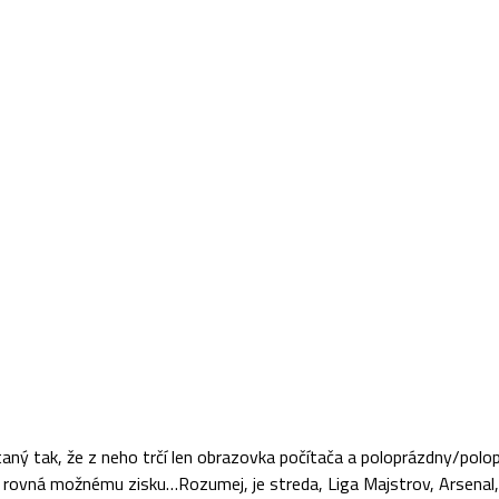
taný tak, že z neho trčí len obrazovka počítača a poloprázdny/polop
a rovná možnému zisku…Rozumej, je streda, Liga Majstrov, Arsenal, 