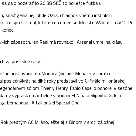
sa dalo pozerať (o 20:38 SEČ to bol ešte futbal).
, snáď geniálnej lobde Özila, chladnokrvnému inštinktu
čo k dispozícií mal, k tomu na dreve sedeli ešte Walcott a AOC. Pri
 konec.
7-ich zápasoch, len Real má rovnako). Arsenal umrel na krásu,
ch za posledné roky.
ročné hosťovanie do Monaca (nie, iné Monaco v tomto
l poslednýkrát na dlhé roky predstavil vo ¼-finále milionárskej
legendárnym sólom Thierry Henry. Fabio Capello pohorel v sezóne
rny výprask na Anfielde v podaní El Niňa a Slippyho G, kto
ga Bernabeua…A tak prišiel Special One.
Rok predtým AC Miláno, ešte aj s Dinom v srdci záložnej