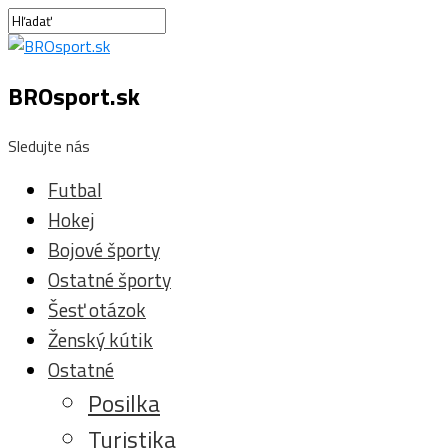
BROsport.sk
Sledujte nás
Futbal
Hokej
Bojové športy
Ostatné športy
Šesť otázok
Ženský kútik
Ostatné
Posilka
Turistika