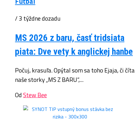
Futbal
/ 3 týždne dozadu
MS 2026 z baru, časť tridsiata
piata: Dve vety k anglickej hanbe
Počuj, krasuľa. Opýtal som sa toho Ejaja, či číta
naše storky „MS Z BARU“,...
Od
Stew Bee