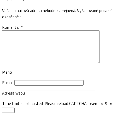
Vaša e-mailová adresa nebude zverejnená.
Vyžadované polia sú
označené
*
Komentár
*
Meno
E-mail
Adresa webu
Time limit is exhausted. Please reload CAPTCHA.
osem
×
9
=