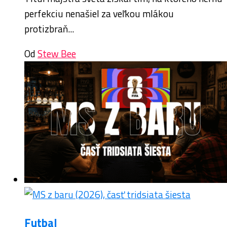
perfekciu nenašiel za veľkou mlákou
protizbraň...
Od
Stew Bee
Futbal