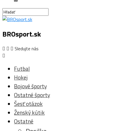
BROsport.sk
Sledujte nás
Futbal
Hokej
Bojové športy
Ostatné športy
Šesť otázok
Ženský kútik
Ostatné
Posilka