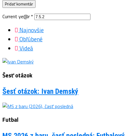
Current ye@r
*
Najnovšie
Obľúbené
Videá
Šesť otázok
Šesť otázok: Ivan Demský
Futbal
MS 2026 z baru, časť posledná: Futbalový