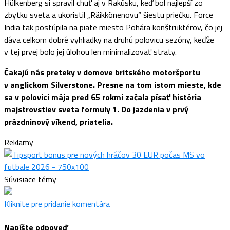
Hülkenberg si spravil chuť aj v Rakúsku, keď bol najlepší zo
zbytku sveta a ukoristil „Räikkönenovu“ šiestu priečku. Force
India tak postúpila na piate miesto Pohára konštruktérov, čo jej
dáva celkom dobré vyhliadky na druhú polovicu sezóny, keďže
v tej prvej bolo jej úlohou len minimalizovať straty.
Čakajú nás preteky v domove britského motoršportu
v anglickom Silverstone. Presne na tom istom mieste, kde
sa v polovici mája pred 65 rokmi začala písať história
majstrovstiev sveta formuly 1. Do jazdenia v prvý
prázdninový víkend, priatelia.
Reklamy
Súvisiace témy
Kliknite pre pridanie komentára
Napíšte odpoveď