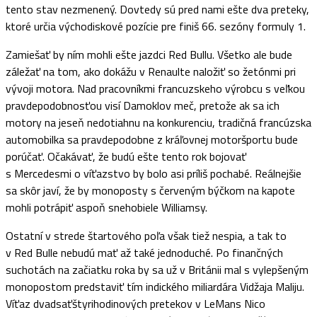
tento stav nezmenený. Dovtedy sú pred nami ešte dva preteky,
ktoré určia východiskové pozície pre finiš 66. sezóny formuly 1.
Zamiešať by ním mohli ešte jazdci Red Bullu. Všetko ale bude
záležať na tom, ako dokážu v Renaulte naložiť so žetónmi pri
vývoji motora. Nad pracovníkmi francuzskeho výrobcu s veľkou
pravdepodobnosťou visí Damoklov meč, pretože ak sa ich
motory na jeseň nedotiahnu na konkurenciu, tradičná francúzska
automobilka sa pravdepodobne z kráľovnej motoršportu bude
porúčať. Očakávať, že budú ešte tento rok bojovať
s Mercedesmi o víťazstvo by bolo asi príliš pochabé. Reálnejšie
sa skôr javí, že by monoposty s červeným býčkom na kapote
mohli potrápiť aspoň snehobiele Williamsy.
Ostatní v strede štartového poľa však tiež nespia, a tak to
v Red Bulle nebudú mať až také jednoduché. Po finančných
suchotách na začiatku roka by sa už v Británii mal s vylepšeným
monopostom predstaviť tím indického miliardára Vidžaja Maliju.
Víťaz dvadsaťštyrihodinových pretekov v LeMans Nico