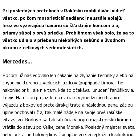
Pri posledných pretekoch v Rakúsku mohli diváci vidieť
všetko, po čom motoristickí nadšenci neustále volajú:
hrozivo vyzerajúcu haváriu so šťastným koncom a aj
priamy súboj o prvú priečku. Problémom však bolo, že sa to
všetko udialo v priebehu niekoľkých sekúnd v úvodnom
okruhu z celkových sedemdesiatich.
Mercedes…
Potom už nasledovalo len čakanie na zlyhanie techniky alebo na
chybu niektorého z vedúcich jazdcov (poprípade tímov). Tie
nakoniec prišli, ale nie tam, kde to očakávali unudení fanúšikovia.
Lewis Hamilton prejazdom cez čiaru vymedzujúcu hranicu
výjazdu z boxov od pretekárskej trate a následnou penalizáciou
úplne pochoval už aj tak malé nádeje na svoje prvé rakúske
víťazstvo. Bodovo sa tak situácia v boji o majstrovskú korunu
vrátila do stavu po Veľkej cene Monaka. Posledný majster sveta
nebol v krajine fialovej kravičky úplne vo svojej koži a kvalifikáciu