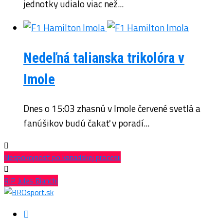
jednotky udialo viac než...
Nedeľná talianska trikolóra v
Imole
Dnes o 15:03 zhasnú v Imole červené svetlá a
fanúšikov budú čakať v poradí...
Nespokojnosť po kanadskej procesii
RIP Jules Bianchi