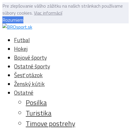
Pre zlepšovanie vášho zážitku na našich stránkach používame
súbory cookies.
Viac informácií
Rozumiem
Futbal
Hokej
Bojové športy
Ostatné športy
Šesť otázok
Ženský kútik
Ostatné
Posilka
Turistika
Timove postrehy