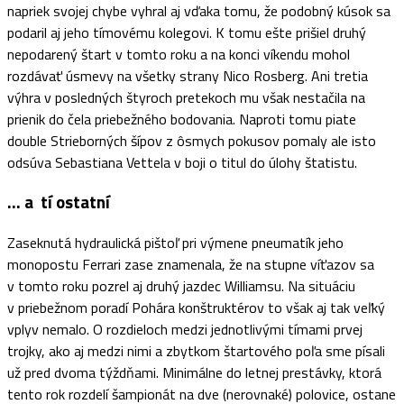
napriek svojej chybe vyhral aj vďaka tomu, že podobný kúsok sa
podaril aj jeho tímovému kolegovi. K tomu ešte prišiel druhý
nepodarený štart v tomto roku a na konci víkendu mohol
rozdávať úsmevy na všetky strany Nico Rosberg. Ani tretia
výhra v posledných štyroch pretekoch mu však nestačila na
prienik do čela priebežného bodovania. Naproti tomu piate
double Strieborných šípov z ôsmych pokusov pomaly ale isto
odsúva Sebastiana Vettela v boji o titul do úlohy štatistu.
… a tí ostatní
Zaseknutá hydraulická pištoľ pri výmene pneumatík jeho
monopostu Ferrari zase znamenala, že na stupne víťazov sa
v tomto roku pozrel aj druhý jazdec Williamsu. Na situáciu
v priebežnom poradí Pohára konštruktérov to však aj tak veľký
vplyv nemalo. O rozdieloch medzi jednotlivými tímami prvej
trojky, ako aj medzi nimi a zbytkom štartového poľa sme písali
už pred dvoma týždňami. Minimálne do letnej prestávky, ktorá
tento rok rozdelí šampionát na dve (nerovnaké) polovice, ostane