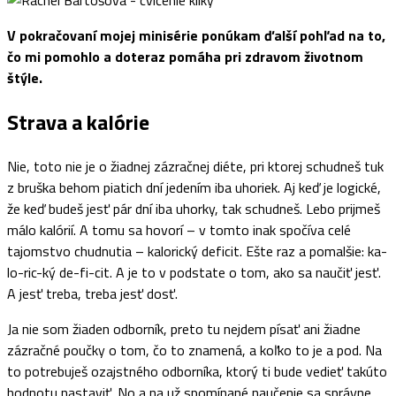
V pokračovaní mojej minisérie ponúkam ďalší pohľad na to,
čo mi pomohlo a doteraz pomáha pri zdravom životnom
štýle.
Strava a kalórie
Nie, toto nie je o žiadnej zázračnej diéte, pri ktorej schudneš tuk
z bruška behom piatich dní jedením iba uhoriek. Aj keď je logické,
že keď budeš jesť pár dní iba uhorky, tak schudneš. Lebo prijmeš
málo kalórií. A tomu sa hovorí – v tomto inak spočíva celé
tajomstvo chudnutia – kalorický deficit. Ešte raz a pomalšie: ka-
lo-ric-ký de-fi-cit. A je to v podstate o tom, ako sa naučiť jesť.
A jesť treba, treba jesť dosť.
Ja nie som žiaden odborník, preto tu nejdem písať ani žiadne
zázračné poučky o tom, čo to znamená, a koľko to je a pod. Na
to potrebuješ ozajstného odborníka, ktorý ti bude vedieť takúto
hodnotu nastaviť. No a na už spomínané naučenie sa správne