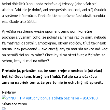
Veľmi dôležitú úlohu teda zohráva aj triezvy (lebo však piť
alkohol fakt nie je dobré, ani prospešné, ani cool, ani nič) úsudok
a správne informácie. Pretože tie nesprávne častokrát narobia
viac škody ako úžitku.
Aj vďaka všetkému vyššie spomenutému som konečne
pochopila význam toho, že pokiaľ sa nemáš rád ty sám, nebudú
ťa mať radi ostatní. Samozrejme, okrem rodičov, tí už tak nejak
musia. Inak povedané – ako chceš, aby ťa mal rád niekto iný, keď
sa nemáš rád ani ty sám? Chcel by si sa stretávať a žiť sám so
sebou, keby si mal na výber?
Pretože ja, priznám sa, by som zrejme nechcela (už viac)
byť (s) človekom, ktorý len fňuká, ľutuje sa a očakáva
zmenu napriek tomu, že pre to nie je ochotný nič spraviť.
Reklamy
Súvisiace témy