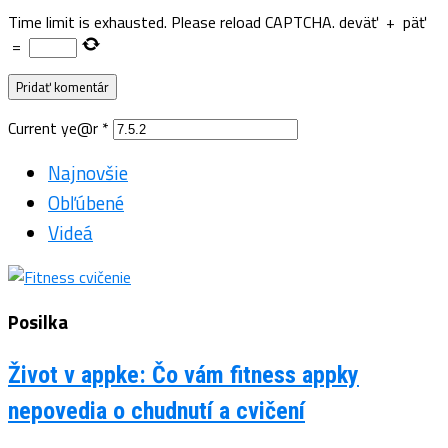
Time limit is exhausted. Please reload CAPTCHA.
deväť
+
päť
=
Current ye@r
*
Najnovšie
Obľúbené
Videá
Posilka
Život v appke: Čo vám fitness appky
nepovedia o chudnutí a cvičení