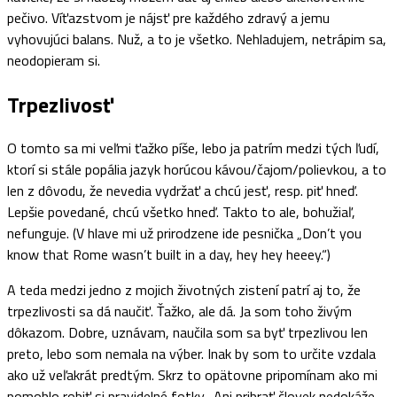
pečivo. Víťazstvom je nájsť pre každého zdravý a jemu
vyhovujúci balans. Nuž, a to je všetko. Nehladujem, netrápim sa,
neodopieram si.
Trpezlivosť
O tomto sa mi veľmi ťažko píše, lebo ja patrím medzi tých ľudí,
ktorí si stále popália jazyk horúcou kávou/čajom/polievkou, a to
len z dôvodu, že nevedia vydržať a chcú jesť, resp. piť hneď.
Lepšie povedané, chcú všetko hneď. Takto to ale, bohužiaľ,
nefunguje. (V hlave mi už prirodzene ide pesnička „Don’t you
know that Rome wasn’t built in a day, hey hey heeey.“)
A teda medzi jedno z mojich životných zistení patrí aj to, že
trpezlivosti sa dá naučiť. Ťažko, ale dá. Ja som toho živým
dôkazom. Dobre, uznávam, naučila som sa byť trpezlivou len
preto, lebo som nemala na výber. Inak by som to určite vzdala
ako už veľakrát predtým. Skrz to opätovne pripomínam ako mi
pomohlo robiť si pravidelné fotky. Ani pribrať človek nedokáže