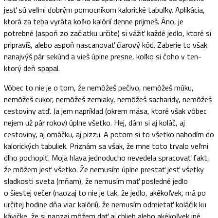
jesť sú veľmi dobrým pomocníkom kalorické tabuľky. Aplikácia,
ktorá za teba vyráta koľko kalórií denne prijmeš. Áno, je
potrebné (aspoň zo začiatku určite) si vážiť každé jedlo, ktoré si
pripravíš, alebo aspoň nascanovať čiarový kód. Zaberie to však
nanajvýš pár sekúnd a vieš úplne presne, koľko si čoho v ten-
ktorý deň spapal.
Vôbec to nie je o tom, že nemôžeš pečivo, nemôžeš múku,
nemôžeš cukor, nemôžeš zemiaky, nemôžeš sacharidy, nemôžeš
cestoviny atď. Ja jem napríklad (okrem mäsa, ktoré však vôbec
nejem už pár rokov) úplne všetko. Hej, dám si aj koláč, aj
cestoviny, aj omáčku, aj pizzu. A potom si to všetko nahodím do
kalorických tabuliek. Priznám sa však, že mne toto trvalo veľmi
dlho pochopiť. Moja hlava jednoducho nevedela spracovať fakt,
že môžem jesť všetko. Že nemusím úplne prestať jesť všetky
sladkosti sveta (mňam), že nemusím mať posledné jedlo
o šiestej večer (naozaj to nie je tak, že jedlo, akékoľvek, má po
určitej hodine dňa viac kalórií), že nemusím odmietať koláčik ku
kávičke, že si naozaj môžem dať aj chlieb alebo akékoľvek iné