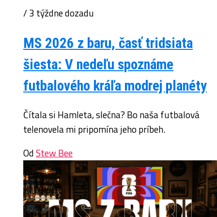
/ 3 týždne dozadu
MS 2026 z baru, časť tridsiata
šiesta: V nedeľu spoznáme
futbalového kráľa modrej planéty
Čítala si Hamleta, slečna? Bo naša futbalová
telenovela mi pripomína jeho príbeh.
Od
Stew Bee