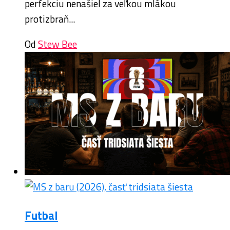
perfekciu nenašiel za veľkou mlákou
protizbraň...
Od
Stew Bee
Futbal