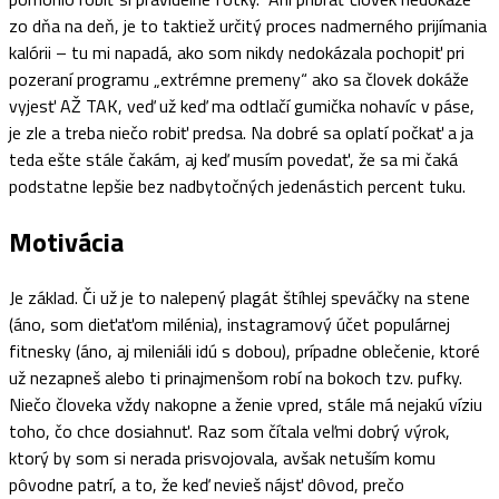
zo dňa na deň, je to taktiež určitý proces nadmerného prijímania
kalórii – tu mi napadá, ako som nikdy nedokázala pochopiť pri
pozeraní programu „extrémne premeny“ ako sa človek dokáže
vyjesť AŽ TAK, veď už keď ma odtlačí gumička nohavíc v páse,
je zle a treba niečo robiť predsa. Na dobré sa oplatí počkať a ja
teda ešte stále čakám, aj keď musím povedať, že sa mi čaká
podstatne lepšie bez nadbytočných jedenástich percent tuku.
Motivácia
Je základ. Či už je to nalepený plagát štíhlej speváčky na stene
(áno, som dieťaťom milénia), instagramový účet populárnej
fitnesky (áno, aj mileniáli idú s dobou), prípadne oblečenie, ktoré
už nezapneš alebo ti prinajmenšom robí na bokoch tzv. pufky.
Niečo človeka vždy nakopne a ženie vpred, stále má nejakú víziu
toho, čo chce dosiahnuť. Raz som čítala veľmi dobrý výrok,
ktorý by som si nerada prisvojovala, avšak netuším komu
pôvodne patrí, a to, že keď nevieš nájsť dôvod, prečo