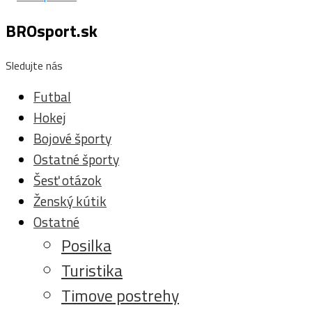
BROsport.sk
Sledujte nás
Futbal
Hokej
Bojové športy
Ostatné športy
Šesť otázok
Ženský kútik
Ostatné
Posilka
Turistika
Timove postrehy