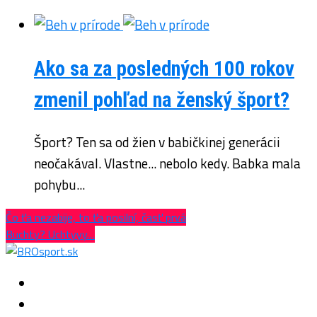
Ako sa za posledných 100 rokov
zmenil pohľad na ženský šport?
Šport? Ten sa od žien v babičkinej generácii
neočakával. Vlastne... nebolo kedy. Babka mala
pohybu...
Čo ťa nezabije, to ťa posilní, časť prvá
Buchty? Uchtyyy…