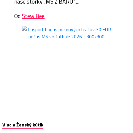
naše storky „MS Z BARU“,...
Od
Stew Bee
Viac v Ženský kútik