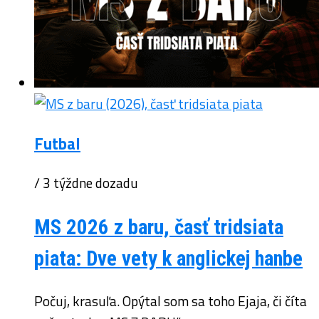
Futbal
/ 3 týždne dozadu
MS 2026 z baru, časť tridsiata
piata: Dve vety k anglickej hanbe
Počuj, krasuľa. Opýtal som sa toho Ejaja, či číta