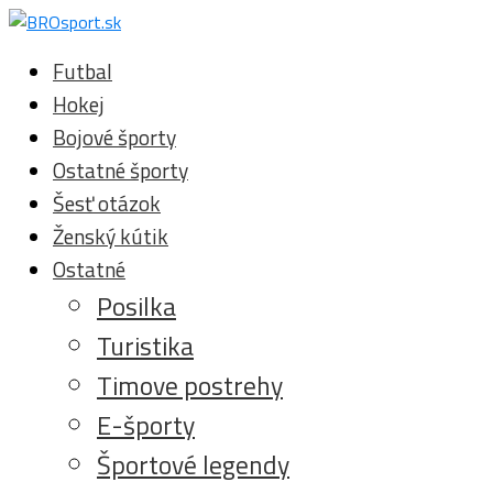
Futbal
Hokej
Bojové športy
Ostatné športy
Šesť otázok
Ženský kútik
Ostatné
Posilka
Turistika
Timove postrehy
E-športy
Športové legendy