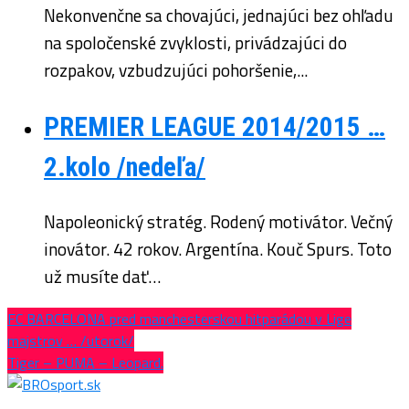
Nekonvenčne sa chovajúci, jednajúci bez ohľadu
na spoločenské zvyklosti, privádzajúci do
rozpakov, vzbudzujúci pohoršenie,...
PREMIER LEAGUE 2014/2015 …
2.kolo /nedeľa/
Napoleonický stratég. Rodený motivátor. Večný
inovátor. 42 rokov. Argentína. Kouč Spurs. Toto
už musíte dať…
FC BARCELONA pred manchesterskou hitparádou v Lige
majstrov … /utorok/
Tiger – PUMA – Leopard.