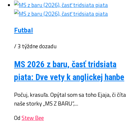
Futbal
/ 3 týždne dozadu
MS 2026 z baru, časť tridsiata
piata: Dve vety k anglickej hanbe
Počuj, krasuľa. Opýtal som sa toho Ejaja, či číta
naše storky „MS Z BARU“,...
Od
Stew Bee