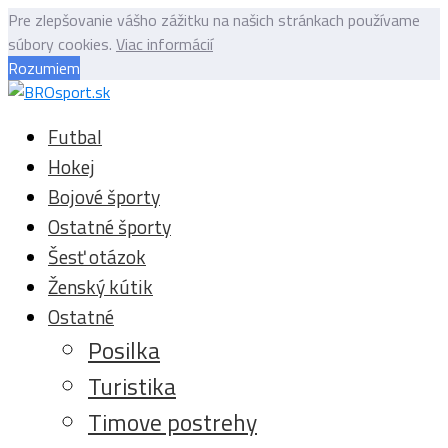
Pre zlepšovanie vášho zážitku na našich stránkach používame
súbory cookies.
Viac informácií
Rozumiem
Futbal
Hokej
Bojové športy
Ostatné športy
Šesť otázok
Ženský kútik
Ostatné
Posilka
Turistika
Timove postrehy