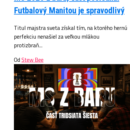
Futbalový Manitou je spravodlivý
Titul majstra sveta získal tím, na ktorého hernú
perfekciu nenašiel za veľkou mlákou
protizbraň...
Od
Stew Bee