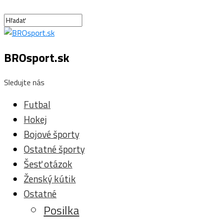
BROsport.sk
Sledujte nás
Futbal
Hokej
Bojové športy
Ostatné športy
Šesť otázok
Ženský kútik
Ostatné
Posilka