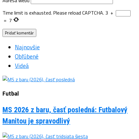
Adresa webu
Time limit is exhausted. Please reload CAPTCHA.
3
+
=
7
Najnovšie
Obľúbené
Videá
Futbal
MS 2026 z baru, časť posledná: Futbalový
Manitou je spravodlivý