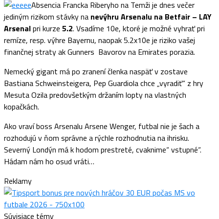
Absencia Francka Riberyho na Temži je dnes večer
jediným rizikom stávky na
nevýhru Arsenalu na Betfair – LAY
Arsenal
pri kurze
5.2
. Vsadíme 10e, ktoré je možné vyhrať pri
remíze, resp. výhre Bayernu, naopak 5.2x10e je riziko vašej
finančnej straty ak Gunners Bavorov na Emirates porazia.
Nemecký gigant má po zranení členka naspäť v zostave
Bastiana Schweinsteigera, Pep Guardiola chce „vyradiť“ z hry
Mesuta Ozila predovšetkým držaním lopty na vlastných
kopačkách.
Ako vraví boss Arsenalu Arsene Wenger, futbal nie je šach a
rozhodujú v ňom správne a rýchle rozhodnutia na ihrisku.
Severný Londýn má k hodom prestreté, cvaknime“ vstupné“.
Hádam nám ho osud vráti…
Reklamy
Súvisiace témy