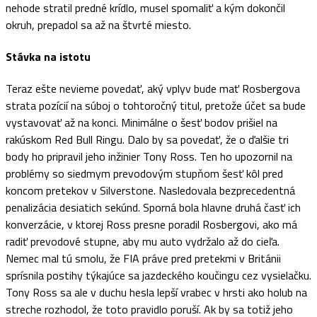
nehode stratil predné krídlo, musel spomaliť a kým dokončil
okruh, prepadol sa až na štvrté miesto.
Stávka na istotu
Teraz ešte nevieme povedať, aký vplyv bude mať Rosbergova
strata pozícií na súboj o tohtoročný titul, pretože účet sa bude
vystavovať až na konci. Minimálne o šesť bodov prišiel na
rakúskom Red Bull Ringu. Dalo by sa povedať, že o ďalšie tri
body ho pripravil jeho inžinier Tony Ross. Ten ho upozornil na
problémy so siedmym prevodovým stupňom šesť kôl pred
koncom pretekov v Silverstone. Nasledovala bezprecedentná
penalizácia desiatich sekúnd. Sporná bola hlavne druhá časť ich
konverzácie, v ktorej Ross presne poradil Rosbergovi, ako má
radiť prevodové stupne, aby mu auto vydržalo až do cieľa.
Nemec mal tú smolu, že FIA práve pred pretekmi v Británii
sprísnila postihy týkajúce sa jazdeckého koučingu cez vysielačku.
Tony Ross sa ale v duchu hesla lepší vrabec v hrsti ako holub na
streche rozhodol, že toto pravidlo poruší. Ak by sa totiž jeho