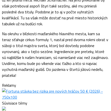
však potreboval aspoň štyri také sezóny, aké mu priniesli
posledné dva tituly. Podobne je to aj v počte vyhratých
kvalifikácií. Tu sa však môže dostať na prvé miesto historických
tabuliek už na budúci rok.
Na okruhu v blízkosti maďarského hlavného mesta, kam sa
teraz sťahuje cirkus formuly 1, nastal pred dvoma rokmi obrat v
súboji o titul majstra sveta, ktorý bol dovtedy podobne
vyrovnaný, ako v tejto sezóne. Ingrediencie pre preteky, ktoré
sú najbližšie k našim hraniciam, sú namiešané viac než zaujímavo.
Uvidíme, komu bude po víkende viac ťažko a kto si najviac
vychutná maďarský guláš. Do jazdenia v štvrtú júlovú nedeľu,
priatelia!
Reklamy
Súvisiace témy