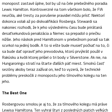
monopost zastavil úplne, bol by už na čele priebežného poradia
Lewis Hamilton. Kontroverzné na tom všetkom bolo, že FIA
neurčila, aké tresty za porušenie pravidiel môžu prísť. Niektorí
dokonca volali až po diskvalifikácii Rosberga. Stewardi sa
nakoniec rozhodli, že k jeho výslednému času bude prirátaná
desaťsekundová penalizácia a Nemec sa prepadol o priečku
nižšie. Jeho náskok pred Hamiltonom v priebežnom poradí sa tak
scvrkol na jediný bodík. A to si ešte bude musieť počkať na to, či
sa bude dať opraviť jeho prevodovka, ktorú prvýkrát použil v
Rakúsku a kvôli ktorej prišiel o tri body v Silverstone. Ak nie, na
Hungaroringu stratí na štarte ďalších päť miest. Smolnú časť
sezóny akoby teraz zažíval on, keď to vyzerá, že technické
problémy preskočili z monopostu jeho tímového kolegu na ten
jeho.
The Best One
Rosbergovou smolou je aj to, že za tímového kolegu má práve
Lewisa Hamiltona. Ten vyhral štyri z posledných piatich veľkých