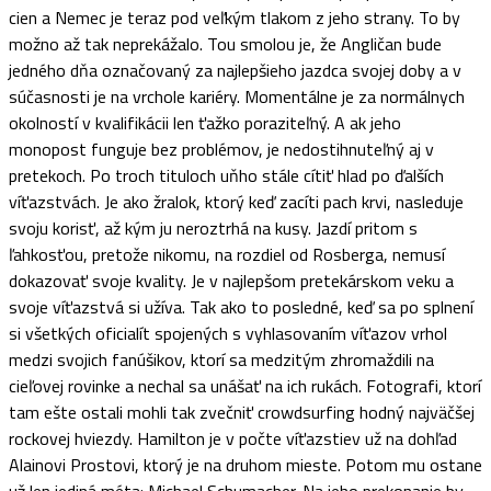
cien a Nemec je teraz pod veľkým tlakom z jeho strany. To by
možno až tak neprekážalo. Tou smolou je, že Angličan bude
jedného dňa označovaný za najlepšieho jazdca svojej doby a v
súčasnosti je na vrchole kariéry. Momentálne je za normálnych
okolností v kvalifikácii len ťažko poraziteľný. A ak jeho
monopost funguje bez problémov, je nedostihnuteľný aj v
pretekoch. Po troch tituloch uňho stále cítiť hlad po ďalších
víťazstvách. Je ako žralok, ktorý keď zacíti pach krvi, nasleduje
svoju korisť, až kým ju neroztrhá na kusy. Jazdí pritom s
ľahkosťou, pretože nikomu, na rozdiel od Rosberga, nemusí
dokazovať svoje kvality. Je v najlepšom pretekárskom veku a
svoje víťazstvá si užíva. Tak ako to posledné, keď sa po splnení
si všetkých oficialít spojených s vyhlasovaním víťazov vrhol
medzi svojich fanúšikov, ktorí sa medzitým zhromaždili na
cieľovej rovinke a nechal sa unášať na ich rukách. Fotografi, ktorí
tam ešte ostali mohli tak zvečniť crowdsurfing hodný najväčšej
rockovej hviezdy. Hamilton je v počte víťazstiev už na dohľad
Alainovi Prostovi, ktorý je na druhom mieste. Potom mu ostane
už len jediná méta: Michael Schumacher. Na jeho prekonanie by