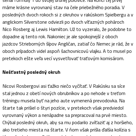
seriál formuly 1 do svojej druhej polovice. Na konci tej prvej
máme krásne vyrovnaný stav na čele priebežného poradia. V
posledných dvoch rokoch si z okruhov v rakúskom Spielbergu a v
anglickom Silverstone odviezli po dvoch víťazných pohároch
Nico Rosberg aj Lewis Hamilton. Už to vyzeralo, že podobne to
dopadne aj tento rok. Nakoniec je ale spokojnejší z oboch
jazdcov Strieborných šípov Angličan, zatiaľ čo Nemec je rád, že v
oboch prípadoch videl aspoň šachovnicovú vlajku. A to musel po
pretekoch ešte veľa vecí vysvetľovať traťovým komisárom.
Nešťastný posledný okruh
Nicovi Rosbergovi asi ťažko niečo vyčítať. V Rakúsku sa síce
stal jednou z obetí nových obrubníkov a po nehode v treťom
tréningu musela byť na jeho aute vymenená prevodovka. Na
štarte tak prišiel o štyri pozície, v pretekoch však predviedol
vyrovnaný výkon a nenápadne sa prepracoval na prvé miesto.
Chýbal posledný okruh, aby sa mu podarilo zvíťaziť aj z horšieho,
ako tretieho miesta na štarte. V ňom však prišla ďalšia kolízia s