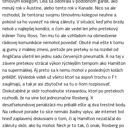
tímovým kolegom. Celá sa odohrala v podobnom garde, ako
minulý rok v Austine, alebo tento rok v Kanade. Nico sa ale
rozhodol, že tentoraz svojmu tímovému kolegovi neuhne a
pokúsil sa ho vyviezť na okraj zákruty. V situácii, keď jeho brzdy
neboli v najlepšej kondícii, o čom ale vedel len jeho pretekový
inžinier Tony Ross. Ten mu to ale vzhľadom na obmedzenie
rádiovej komunikácie nemohol povedať. Obuté mal ešte k tomu
aj gumy z mäkkej zmesi, pretože pre preteky si na rozdiel od
Angličana ušetril len jednu sadu červených pneumatík. A na tej v
závere pretekov strácal výkon rýchlejším tempom ako Hamilton
na supermäkkej. Aj preto sa k nemu mohol v posledných kolách
priblížiť. Výsledok videli už všetci ktorí sa aspoň trochu o F1
zaujímajú, a tak je asi zbytočné sa tu o ňom rozpisovať.
Diskutabilné je skôr rozhodnutie stewardov, ktorí po pretekoch
rozhodli, že na vine bol jednoznačne Rosberg. K
desaťsekundovej penalizácii mu pribalili ešte aj dva trestné body.
Na celkové poradie to síce nemalo žiadny vplyv, ale internet bol
hneď zaplavený diskusiami o tom, či aj Hamilton nezatáčal do
zákruty skôr, ako by mohol. Nech je to tak, či onak, Rosberg po