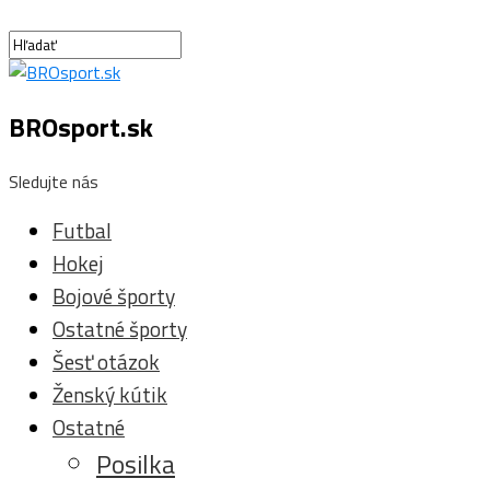
BROsport.sk
Sledujte nás
Futbal
Hokej
Bojové športy
Ostatné športy
Šesť otázok
Ženský kútik
Ostatné
Posilka