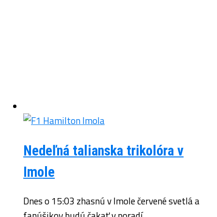
Nedeľná talianska trikolóra v
Imole
Dnes o 15:03 zhasnú v Imole červené svetlá a
fanúšikov budú čakať v poradí...