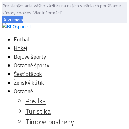
Pre zlepšovanie vášho zážitku na našich stránkach používame
súbory cookies.
Viac informácií
Rozumiem
Futbal
Hokej
Bojové športy
Ostatné športy
Šesť otázok
Ženský kútik
Ostatné
Posilka
Turistika
Timove postrehy