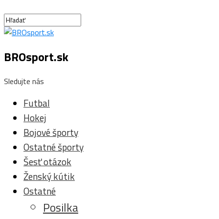
BROsport.sk
Sledujte nás
Futbal
Hokej
Bojové športy
Ostatné športy
Šesť otázok
Ženský kútik
Ostatné
Posilka