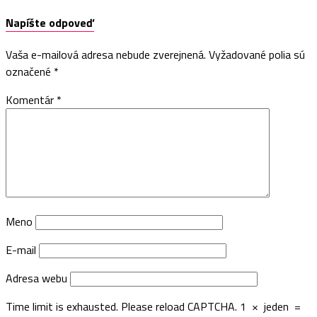
Napíšte odpoveď
Vaša e-mailová adresa nebude zverejnená.
Vyžadované polia sú
označené
*
Komentár
*
Meno
E-mail
Adresa webu
Time limit is exhausted. Please reload CAPTCHA.
1
×
jeden
=