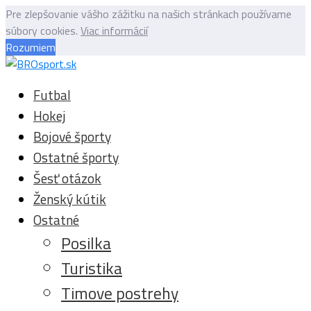
Pre zlepšovanie vášho zážitku na našich stránkach používame
súbory cookies.
Viac informácií
Rozumiem
Futbal
Hokej
Bojové športy
Ostatné športy
Šesť otázok
Ženský kútik
Ostatné
Posilka
Turistika
Timove postrehy