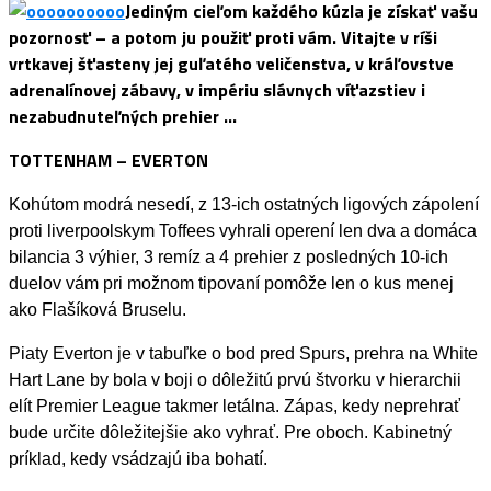
Jediným cieľom každého kúzla je získať vašu
pozornosť – a potom ju použiť proti vám. Vitajte v ríši
vrtkavej šťasteny jej guľatého veličenstva, v kráľovstve
adrenalínovej zábavy, v impériu slávnych víťazstiev i
nezabudnuteľných prehier …
TOTTENHAM – EVERTON
Kohútom modrá nesedí, z 13-ich ostatných ligových zápolení
proti liverpoolskym Toffees vyhrali operení len dva a domáca
bilancia 3 výhier, 3 remíz a 4 prehier z posledných 10-ich
duelov vám pri možnom tipovaní pomôže len o kus menej
ako Flašíková Bruselu.
Piaty
Everton je v tabuľke o bod pred Spurs, prehra na White
Hart Lane by bola v boji o dôležitú prvú štvorku v hierarchii
elít Premier League takmer letálna. Zápas, kedy neprehrať
bude určite dôležitejšie ako vyhrať. Pre oboch. Kabinetný
príklad, kedy vsádzajú iba bohatí.