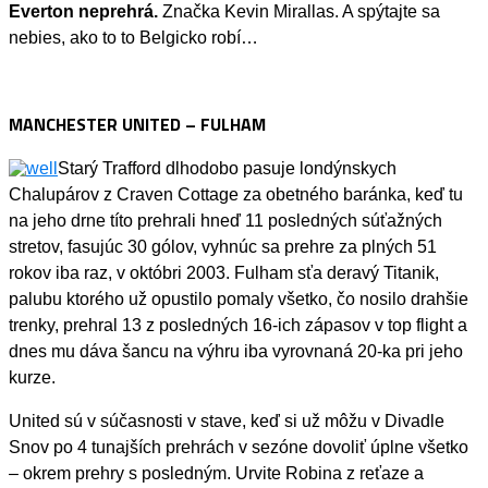
Everton neprehrá.
Značka Kevin Mirallas. A spýtajte sa
nebies, ako to to Belgicko robí…
MANCHESTER UNITED – FULHAM
Starý Trafford dlhodobo pasuje londýnskych
Chalupárov z Craven Cottage za obetného baránka, keď tu
na jeho drne títo prehrali hneď 11 posledných súťažných
stretov, fasujúc 30 gólov, vyhnúc sa prehre za plných 51
rokov iba raz, v októbri 2003. Fulham sťa deravý Titanik,
palubu ktorého už opustilo pomaly všetko, čo nosilo drahšie
trenky, prehral 13 z posledných 16-ich zápasov v top flight a
dnes mu dáva šancu na výhru iba vyrovnaná 20-ka pri jeho
kurze.
United sú v súčasnosti v stave, keď si už môžu v Divadle
Snov po 4 tunajších prehrách v sezóne dovoliť úplne všetko
– okrem prehry s posledným. Urvite Robina z reťaze a