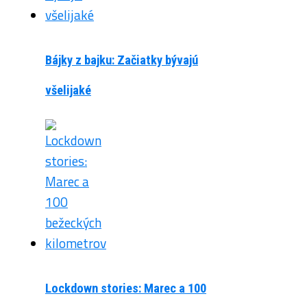
Bájky z bajku: Začiatky bývajú
všelijaké
Lockdown stories: Marec a 100