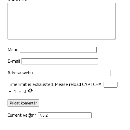
Meno
E-mail
Adresa webu
Time limit is exhausted. Please reload CAPTCHA.
−
1
=
0
Current ye@r
*