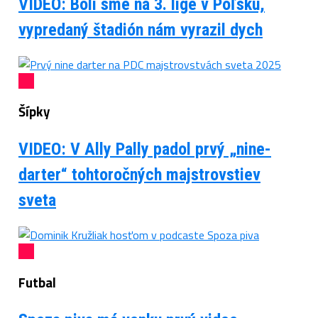
VIDEO: Boli sme na 3. lige v Poľsku,
vypredaný štadión nám vyrazil dych
Šípky
VIDEO: V Ally Pally padol prvý „nine-
darter“ tohtoročných majstrovstiev
sveta
Futbal