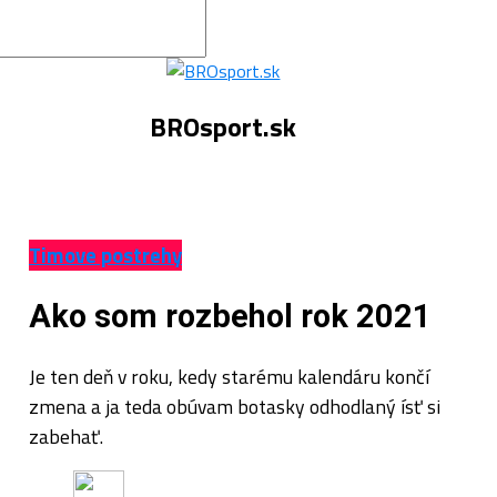
BROsport.sk
Timove postrehy
Ako som rozbehol rok 2021
Je ten deň v roku, kedy starému kalendáru končí
zmena a ja teda obúvam botasky odhodlaný ísť si
zabehať.