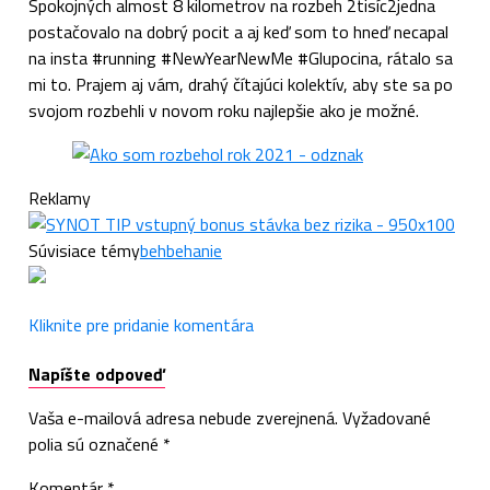
Spokojných almost 8 kilometrov na rozbeh 2tisíc2jedna
postačovalo na dobrý pocit a aj keď som to hneď necapal
na insta #running #NewYearNewMe #Glupocina, rátalo sa
mi to. Prajem aj vám, drahý čítajúci kolektív, aby ste sa po
svojom rozbehli v novom roku najlepšie ako je možné.
Reklamy
Súvisiace témy
beh
behanie
Kliknite pre pridanie komentára
Napíšte odpoveď
Vaša e-mailová adresa nebude zverejnená.
Vyžadované
polia sú označené
*
Komentár
*