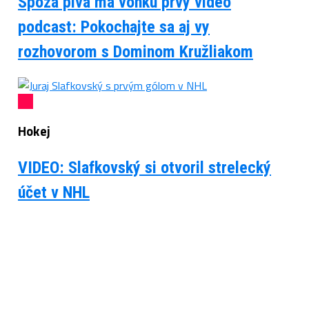
Spoza piva má vonku prvý video
podcast: Pokochajte sa aj vy
rozhovorom s Dominom Kružliakom
Hokej
VIDEO: Slafkovský si otvoril strelecký
účet v NHL