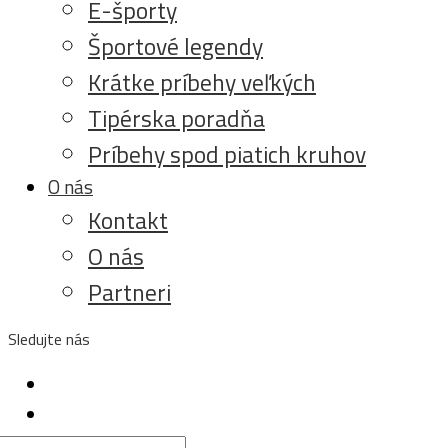
E-športy
Športové legendy
Krátke príbehy veľkých
Tipérska poradňa
Príbehy spod piatich kruhov
O nás
Kontakt
O nás
Partneri
Sledujte nás