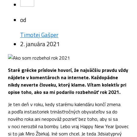
od
Timotej Gašper
2. januára 2021
Staré grécke príslovie hovorí, že najväčšiu pravdu vždy
nájdete v komentároch na internete. Každopádne
nikdy neverte človeku, ktorý klame. Vítam kolektív pri
opise toho, ako sa mi podarilo rozbehnúť rok 2021.
Je ten deň v roku, kedy starému kalendáru končí zmena
a podľa instastoriek trinásťročných obyvateľov sa do
nového roka ani neopováž pozrieť bez toho, aby si sa
v noci nerozbil na bomby. Lebo vraj Happy New Year (povec
si to jak Miro Žbirka). Iné som chcel. Je teda 3dsiatyprvý