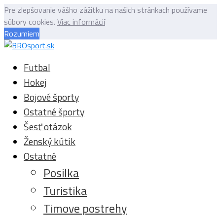
Pre zlepšovanie vášho zážitku na našich stránkach používame
súbory cookies.
Viac informácií
Rozumiem
Futbal
Hokej
Bojové športy
Ostatné športy
Šesť otázok
Ženský kútik
Ostatné
Posilka
Turistika
Timove postrehy