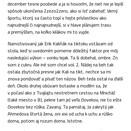
december tesne poobede a ja si hovorím, že niet nie je lepší
spôsob ukončenia 2zezo2zero, ako si ísť zabehať. Verný
športu, ktorý sa často topí v hejte prívlastkov ako
najnudnejší či najnajnudnejší, si v hlave plánujem trasu
a premýšľam, na koľko kilákov mi to vyjde.
Namotivovaný jak Erik Kaliňák na tiktoku vstávam od
stola, keď si uvedomím pomerne dôležitý faktor pre môj
nasledujúci výkon – vonku lejak. Ta ši dobehal, ombre. Zn.
som z cukru. Ale iné som chcel vol. 2. Nádej na beh tak
ostala zbytočná presne jak Kali na tikt.. nechce sa mi
znova ponižovať a písať ten názov. Beh teda ostal na ďalší
deň. Okolo druhej obúvam botaske a modlím sa, že
v počasí ako z Tvajlajtu nestretnem cestou na Mnicháč
(také miesto v BJ, pekne tam je) veľa človekov, nie to ešte
človekov bez rúška. Zavaruj. Ta pamätaj. Ja zakrytý jak
Ahmedova štvrtá žena, oni xixi od ucha k uchu a rúško
doma, potom aj rozum doma. Istotne.